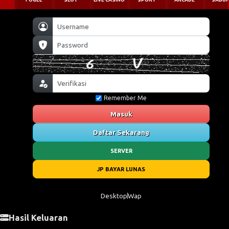
Remember Me
Masuk
Daftar Sekarang
SERVER
JP BAYAR LUNAS
Desktop
Wap
Hasil Keluaran